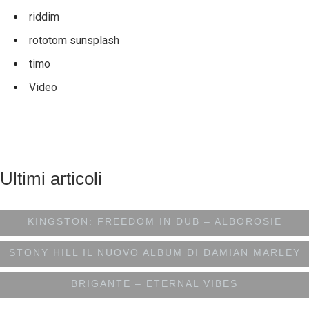
riddim
rototom sunsplash
timo
Video
Ultimi articoli
DIRETTAMENTE DA SHENGEN STUDIO A
KINGSTON: FREEDOM IN DUB – ALBOROSIE
STONY HILL IL NUOVO ALBUM DI DAMIAN MARLEY
BRIGANTE – ETERNAL VIBES