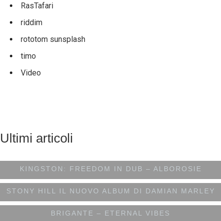
RasTafari
riddim
rototom sunsplash
timo
Video
Ultimi articoli
DIRETTAMENTE DA SHENGEN STUDIO A
KINGSTON: FREEDOM IN DUB – ALBOROSIE
STONY HILL IL NUOVO ALBUM DI DAMIAN MARLEY
BRIGANTE – ETERNAL VIBES